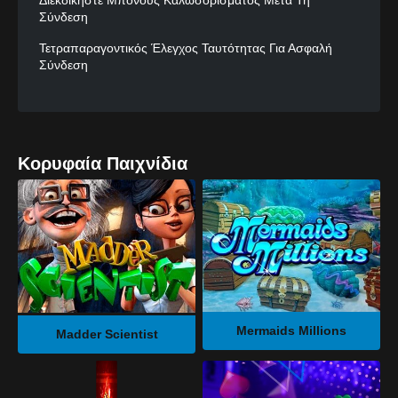
Διεκδικήστε Μπόνους Καλωσορίσματος Μετά Τη
Σύνδεση
Τετραπαραγοντικός Έλεγχος Ταυτότητας Για Ασφαλή
Σύνδεση
Πώς Να Κάνετε Κατάθεση Πραγματικών Χρημάτων Στο
Bruno Casino
Οι Αναλήψεις Γίνονται Αμέσως Μετά Τη Σύνδεση
Κορυφαία Παιχνίδια
Βήματα Για Άμεσες Αναλήψεις
Όρια Λογαριασμού Και Εργαλεία Υπεύθυνου Τζόγου
Αποκλειστικές Προσφορές Καζίνο Για Εγγεγραμμένους
Παίκτες
Αναβαθμίσεις Πακέτου Καλωσορίσματος
Επιστροφή Μετρητών Πιστότητας
Mermaids Millions
Madder Scientist
Εξατομικευμένες Προσφορές Επαναφόρτισης
Για Να Αποκτήσετε Και Να Χρησιμοποιήσετε Πόντους
Πιστότητας, Ακολουθήστε Αυτά Τα Βήματα