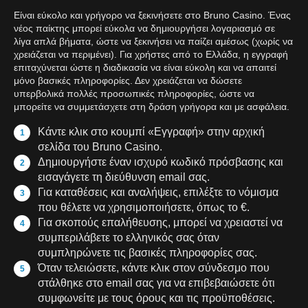
Είναι εύκολο και γρήγορο να ξεκινήσετε στο Bruno Casino. Ένας
νέος παίκτης μπορεί εύκολα να δημιουργήσει λογαριασμό σε
λίγα απλά βήματα, ώστε να ξεκινήσει να παίζει αμέσως (χωρίς να
χρειάζεται να περιμένει). Για χρήστες από το Ελλάδα, η εγγραφή
επιταχύνεται ώστε η διαδικασία να είναι εύκολη και να απαιτεί
μόνο βασικές πληροφορίες. Δεν χρειάζεται να δώσετε
υπερβολικά πολλές προσωπικές πληροφορίες, ώστε να
μπορείτε να συμμετάσχετε στη δράση γρήγορα και με ασφάλεια.
Κάντε κλικ στο κουμπί «Εγγραφή» στην αρχική
σελίδα του Bruno Casino.
Δημιουργήστε έναν ισχυρό κωδικό πρόσβασης και
εισαγάγετε τη διεύθυνση email σας.
Για καταθέσεις και αναλήψεις, επιλέξτε το νόμισμα
που θέλετε να χρησιμοποιήσετε, όπως το €.
Για σκοπούς επαλήθευσης, μπορεί να χρειαστεί να
συμπεριλάβετε το ελληνικός σας όταν
συμπληρώνετε τις βασικές πληροφορίες σας.
Όταν τελειώσετε, κάντε κλικ στον σύνδεσμο που
στάλθηκε στο email σας για να επιβεβαιώσετε ότι
συμφωνείτε με τους όρους και τις προϋποθέσεις.