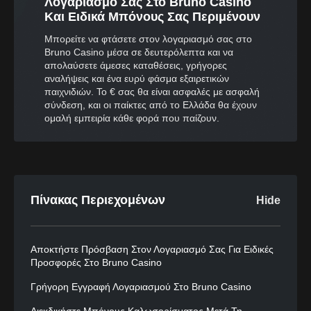
Λογαριασμό Σας Στο Bruno Casino
Και Ειδικά Μπόνους Σας Περιμένουν
Μπορείτε να φτάσετε στον λογαριασμό σας στο
Bruno Casino μέσα σε δευτερόλεπτα και να
απολαύσετε άμεσες καταθέσεις, γρήγορες
αναλήψεις και ένα ευρύ φάσμα εξαιρετικών
παιχνιδιών. Το € σας θα είναι ασφαλές με ασφαλή
σύνδεση, και οι παίκτες από το Ελλάδα θα έχουν
ομαλή εμπειρία κάθε φορά που παίζουν.
Πίνακας Περιεχομένων
Hide
Αποκτήστε Πρόσβαση Στον Λογαριασμό Σας Για Ειδικές
Προσφορές Στο Bruno Casino
Γρήγορη Εγγραφή Λογαριασμού Στο Bruno Casino