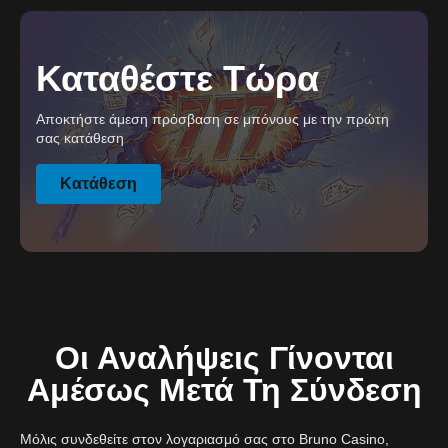
Καταθέστε Τώρα
Αποκτήστε άμεση πρόσβαση σε μπόνους με την πρώτη
σας κατάθεση
Κατάθεση
Οι Αναλήψεις Γίνονται
Αμέσως Μετά Τη Σύνδεση
Μόλις συνδεθείτε στον λογαριασμό σας στο Bruno Casino,