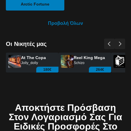
Arctic Fortune
Προβολή Όλων
Οι Νικητές μας
At The Copa
Reel King Mega
Mo
Jolly_dolly
Schizo
Da
180€
264€
Αποκτήστε Πρόσβαση
Στον Λογαριασμό Σας Για
Ειδικές Προσφορές Στο