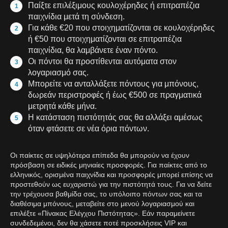
Παίξτε επιλέξιμους κουλοχέρηδες ή επιτραπέζια
παιχνίδια μετά τη σύνδεση.
Για κάθε €20 που στοιχηματίζονται σε κουλοχέρηδες
ή €50 που στοιχηματίζονται σε επιτραπέζια
παιχνίδια, θα λαμβάνετε έναν πόντο.
Οι πόντοι θα προστίθενται αυτόματα στον
λογαριασμό σας.
Μπορείτε να ανταλλάξετε πόντους για μπόνους,
δωρεάν περιστροφές ή έως €500 σε πραγματικά
μετρητά κάθε μήνα.
Η κατάσταση πιστότητάς σας θα αλλάξει αμέσως
όταν φτάσετε σε νέα όρια πόντων.
Οι παίκτες σε υψηλότερα επίπεδα θα μπορούν να έχουν
πρόσβαση σε ειδικές μηνιαίες προσφορές. Για παίκτες από το
ελληνικός, ορισμένα παιχνίδια και προσφορές μπορεί επίσης να
προστεθούν ως ευχαριστώ για την πιστότητά τους. Για να δείτε
την τρέχουσα βαθμίδα σας, το υπόλοιπο πόντων σας και τα
διαθέσιμα μπόνους, μεταβείτε στο μενού λογαριασμού και
επιλέξτε «Πίνακας Ελέγχου Πιστότητας». Εάν παραμείνετε
συνδεδεμένοι, δεν θα χάσετε ποτέ προσκλήσεις VIP και