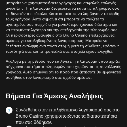
μπορείτε να χρησιμοποιήσετε γρήγορες και ασφαλείς επιλογές
ανάληψης. Η πλατφόρμα δεσμεύεται να κάνει τις πληρωμές όσο
το δυνατόν πιο εύκολες ώστε οι παίκτες να λαμβάνουν τα κέρδη
τους γρήγορα. Αυτό σημαίνει ότι μπορείτε να παίζετε τα
αγαπημένα σας παιχνίδια για μεγαλύτερο χρονικό διάστημα και
να περιμένετε λιγότερο για την επεξεργασία της πληρωμής σας.
Οι περισσότερες αναλήψεις στο Bruno Casino επεξεργάζονται
αμέσως για επαληθευμένους λογαριασμούς. Μπορείτε να
ζητήσετε ανάληψη ανά πάσα στιγμή μετά τη σύνδεση, εφόσον η
ταυτότητά σας και τα τραπεζικά σας στοιχεία έχουν ελεγχθεί.
Ανάλογα με τη μέθοδο που επιλέγετε, η πλατφόρμα υποστηρίζει
σύγχρονα συστήματα πληρωμών που χειρίζονται τις συναλλαγές
γρήγορα. Αυτό σημαίνει ότι το ποσό που ζητήσατε θα εμφανιστεί
συνήθως στον λογαριασμό σας σχεδόν αμέσως.
Βήματα Για Άμεσες Αναλήψεις
Συνδεθείτε στον επαληθευμένο λογαριασμό σας στο
Bruno Casino χρησιμοποιώντας τα διαπιστευτήρια
που σας δόθηκαν.