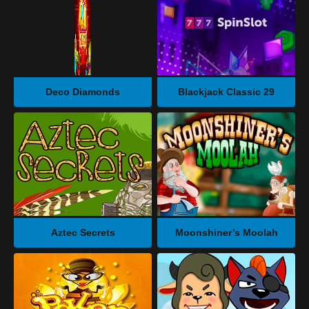
Παίξτε Bruno Casino Σε Οποιαδήποτε Συσκευή Με
Σύνδεση Κινητού
Πώς Να Συνδεθείτε Στο Τηλέφωνό Σας
Πώς Να Συνδεθείτε Στο Bruno Casino
Ivan And The Immortal King
Blackjack Classic 29
Aztec Secrets
Moonshiner’s Moolah