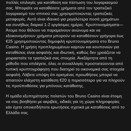
πολλές επιλογές για κατάθεση και πίστωση του λογαριασμού
σας. Μπορείτε να καταθέσετε χρήματα από τον τραπεζικό
λογαριασμό του σπιτιού σας χρησιμοποιώντας τραπεζικές
μεταφορές. Αυτό είναι ιδανικό για μεγαλύτερα ποσά χρημάτων
και συνήθως διαρκεί 1-2 εργάσιμες ημέρες. Κρυπτονομίσματα—
Άτομα που θέλουν να παραμείνουν ανώνυμα και να
εξοικονομήσουν χρήματα μπορούν να καταθέσουν γρήγορα έως
€25 χρησιμοποιώντας δημοφιλή κρυπτονομίσματα στο Bruno
Casino. Η χρήση προπληρωμένων καρτών και κουπονιών για
καταθέσεις είναι ασφαλής και ιδιωτική, καθώς δεν χρειάζεται να
μοιραστείτε τα τραπεζικά σας στοιχεία. Ανεξάρτητα από τη
μέθοδο που επιλέγετε, όλες οι συναλλαγές προστατεύονται από
τυπική κρυπτογράφηση που διατηρεί τα οικονομικά σας στοιχεία
ασφαλή. Λάβετε υπόψη ότι ορισμένες προωθήσεις μπορεί να
απαιτούν ελάχιστη κατάθεση €20 ή περισσότερο για να πληρούν
τις προϋποθέσεις για μπόνους κατάθεσης.
Η ομάδα εξυπηρέτησης πελατών του Bruno Casino είναι έτοιμη
να σας βοηθήσει με ακριβείς, ειδικές για τη χώρα πληροφορίες
εάν έχετε οποιεσδήποτε ερωτήσεις σχετικά με καταθέσεις από το
Ελλάδα σας.