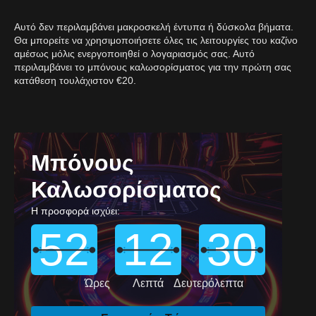
Αυτό δεν περιλαμβάνει μακροσκελή έντυπα ή δύσκολα βήματα.
Θα μπορείτε να χρησιμοποιήσετε όλες τις λειτουργίες του καζίνο
αμέσως μόλις ενεργοποιηθεί ο λογαριασμός σας. Αυτό
περιλαμβάνει το μπόνους καλωσορίσματος για την πρώτη σας
κατάθεση τουλάχιστον €20.
Μπόνους
Καλωσορίσματος
Η προσφορά ισχύει:
52
12
28
Ώρες
Λεπτά
Δευτερόλεπτα