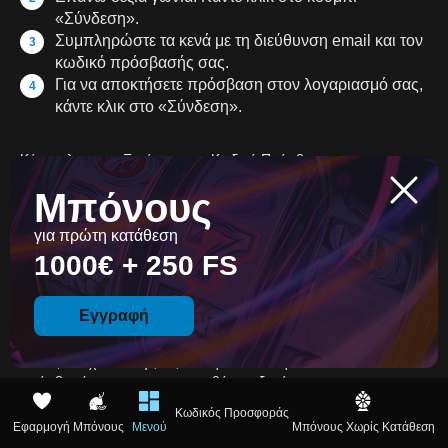
«Σύνδεση».
Συμπληρώστε τα κενά με τη διεύθυνση email και τον
κωδικό πρόσβασής σας.
Για να αποκτήσετε πρόσβαση στον λογαριασμό σας,
κάντε κλικ στο «Σύνδεση».
Κάντε κλικ στο «Ξεχάσατε τον Κωδικό Πρόσβασης;» για να
λάβετε νέο που θα σταλεί στη διεύθυνση email σας εάν τον
Μπόνους
ξεχάσετε. Πριν στείλετε, βεβαιωθείτε ότι τα στοιχεία σας είναι
σωστά. Τα στοιχεία σύνδεσής σας δεν πρέπει ποτέ να δίνονται
για πρώτη κατάθεση
σε άλλα άτομα. Εάν μπορείτε, ενεργοποιήστε τον έλεγχο
ταυτότητας δύο παραγόντων για επιπλέον ασφάλεια.
1000€ + 250 FS
Ξεχάσατε τον Κωδικό Πρόσβασής Σας; Κάντε κλικ στο
«Ξεχάσατε τον Κωδικό Πρόσβασης;» και στη συνέχεια
Εγγραφή
ακολουθήστε τα βήματα στο email.
Λάθος Στοιχεία: Ελέγξτε ξανά τη διεύθυνση email και τον κωδικό
πρόσβασής σας πριν προσπαθήσετε ξανά.
Κωδικός Προσφοράς
Εφαρμογή
Μπόνους
Μενού
Μπόνους Χωρίς Κατάθεση