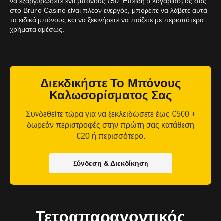
να εξαργυρώσετε ένα μπόνους €50. Επειδή ο λογαριασμός σας
στο Bruno Casino είναι πλέον ενεργός, μπορείτε να λάβετε αυτά
τα ειδικά μπόνους και να ξεκινήσετε να παίζετε με περισσότερα
χρήματα αμέσως.
Διεκδικήστε Το Μπόνους
Καλωσορίσματος Σας
Συνδεθείτε τώρα για να ξεκλειδώσετε έως €500 +
δωρεάν περιστροφές στην πρώτη σας κατάθεση
€20 ή περισσότερο.
Σύνδεση & Διεκδίκηση
Τετραπαραγοντικός