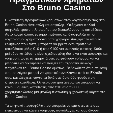
Στο Bruno Casino
Η κατάθεση πραγματικών χρημάτων στον λογαριασμό σας στο
Bruno Casino είναι απλή και ασφαλής. Υπάρχουν πολλοί
ασφαλείς τρόποι πληρωμής που διευκολύνουν τις καταθέσεις.
Αυτό κρατά όλους ευχαριστημένους και διασφαλίζει ότι οι
λογαριασμοί χρηματοδοτούνται γρήγορα. Ανεξάρτητα από το
ελληνικός που είστε, μπορείτε να βρείτε έναν τρόπο να
καταθέσετε μόλις €10 ή έως €100 για υψηλούς παίκτες. Κάθε
μέθοδος κατάθεσης είναι σχεδιασμένη ώστε να είναι ασφαλής και
γρήγορη, ώστε τα χρήματά σας να φτάνουν γρήγορα και να
μπορείτε να ξεκινήσετε να παίζετε την τεράστια συλλογή
παιχνιδιών του Bruno Casino αμέσως. Βεβαιωθείτε ότι η επιλογή
που επιλέγετε μπορεί να χειριστεί συναλλαγές από το Ελλάδα
σας, και ελέγχετε πάντα τα δικά σας όρια δύο φορές πριν
ζητήσετε κατάθεση. Οι περισσότεροι άνθρωποι μπορούν να
κάνουν άμεσες καταθέσεις από €10 έως €2.000
χρησιμοποιώντας μια μεγάλη πιστωτική ή χρεωστική κάρτα στο
Bruno Casino.
Τα ψηφιακά πορτοφόλια που μπορείτε να εμπιστευτείτε σας
επιτρέπουν να κάνετε γρήγορες συναλλαγές και σας δίνουν