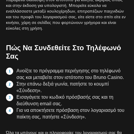
και στην έκδοση για υπολογιστή. Μπορείτε εύκολα να
εναλλάσσεστε μεταξύ κουλοχέρηδων, επιτραπέζιων παιχνιδιών
και του προφίλ του λογαριασμού σας, είτε είστε στο σπίτι είτε εν
κινήσει, χάρη σε σελίδες που φορτώνουν γρήγορα και είναι
εύκολες στη χρήση.
Πώς Να Συνδεθείτε Στο Τηλέφωνό
Σας
Ανοίξτε το πρόγραμμα περιήγησης στο τηλέφωνό
σας και μεταβείτε στον ιστότοπο του Bruno Casino.
Στην επάνω δεξιά γωνία, πατήστε το κουμπί
«Σύνδεση».
Εισαγάγετε τον κωδικό πρόσβασής σας και τη
διεύθυνση email σας.
Για να αποκτήσετε πρόσβαση στον λογαριασμό του
παίκτη σας, πατήστε «Σύνδεση».
Όλα τα μπόνους και οι πληροφορίες του λογαριασμού σας θα