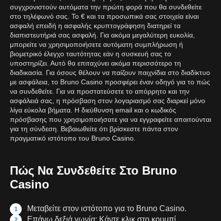
συγχρονιστούν αυτόματα την πρώτη φορά που θα συνδεθείτε
στο τηλέφωνό σας. Το € και τα προσωπικά σας στοιχεία είναι
ασφαλή επειδή η ασφαλής κρυπτογράφηση διατηρεί τα
διαπιστευτήριά σας ασφαλή. Για ακόμα μεγαλύτερη ευκολία,
μπορείτε να χρησιμοποιήσετε αυτόματη συμπλήρωση ή
βιομετρικό έλεγχο ταυτότητας εάν η συσκευή σας το
υποστηρίζει. Αυτό θα επιταχύνει ακόμα περισσότερο τη
διαδικασία. Για όσους θέλουν να παίζουν παιχνίδια στο διαδίκτυο
με ασφάλεια, το Bruno Casino προσφέρει έναν οδηγό για το πώς
να συνδεθείτε. Για να προστατεύσετε το απόρρητο και την
ασφάλειά σας, η πρόσβαση στον λογαριασμό σας διαρκεί μόνο
λίγα εύκολα βήματα. Η διεύθυνση email και ο κωδικός
πρόσβασης που χρησιμοποιήσατε για να εγγραφείτε απαιτούνται
για τη σύνδεση. Βεβαιωθείτε ότι βρίσκεστε πάντα στον
πραγματικό ιστότοπο του Bruno Casino.
Πώς Να Συνδεθείτε Στο Bruno
Casino
Μεταβείτε στον ιστότοπο για το Bruno Casino.
Επάνω δεξιά γωνία: Κάντε κλικ στο κουμπί