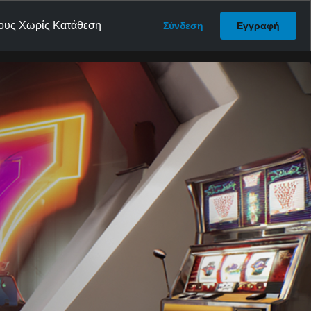
υς Χωρίς Κατάθεση
Σύνδεση
Εγγραφή