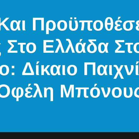
Και Προϋποθέσε
ς Στο Ελλάδα Στ
o: Δίκαιο Παιχνί
Οφέλη Μπόνου