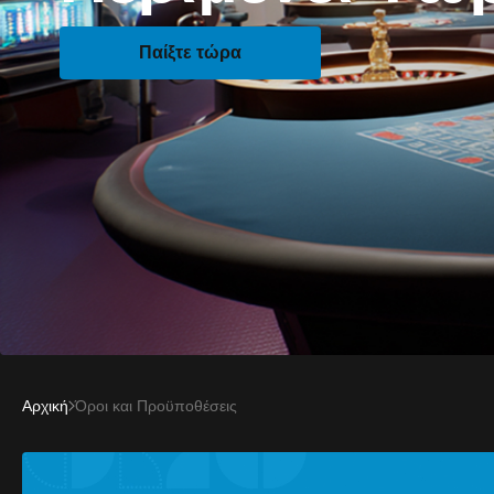
Παίξτε τώρα
Αρχική
Όροι και Προϋποθέσεις