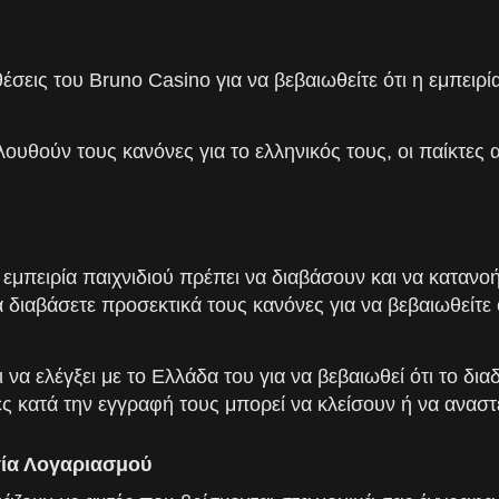
σεις του Bruno Casino για να βεβαιωθείτε ότι η εμπειρί
κολουθούν τους κανόνες για το ελληνικός τους, οι παίκτ
 εμπειρία παιχνιδιού πρέπει να διαβάσουν και να καταν
 διαβάσετε προσεκτικά τους κανόνες για να βεβαιωθείτε 
να ελέγξει με το Ελλάδα του για να βεβαιωθεί ότι το διαδ
ς κατά την εγγραφή τους μπορεί να κλείσουν ή να αναστ
γία Λογαριασμού