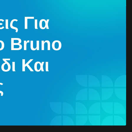
ις Για
ο Bruno
δι Και
ς