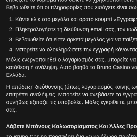
Βεβαιωθείτε ότι οι πληροφορίες που εισάγετε είναι 
Κάντε κλικ στο μεγάλο και ορατό κουμπί «Εγγραφή
Πληκτρολογήστε τη διεύθυνση email σας, τον κω
Βεβαιωθείτε ότι είστε αρκετά μεγάλος για να παίξε
Μπορείτε να ολοκληρώσετε την εγγραφή κάνοντας
Μόλις ενεργοποιηθεί ο λογαριασμός σας, μπορείτε να 
κατάθεση ή ανάληψη. Αυτό βοηθά το Bruno Casino να 
Ελλάδα.
Η απόδειξη διεύθυνσης (όπως λογαριασμός κοινής ωφέλ
επιτρέπει αναλήψεις. Μπορείτε να ανεβάσετε τα έγγ
συνήθως εξετάζει τις υποβολές. Μόλις εγκριθείτε, μ
σας.
Λάβετε Μπόνους Καλωσορίσματος Και Άλλες Πρ
Το Bruno Casino προσφέρει ένα γενναιόδωρο πακέτο κ