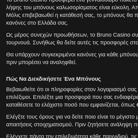
λήψης του μπόνους καλωσορίσματος είναι εύκολη. Απλ
Μόλις επιβεβαιωθεί η κατάθεσή σας, το μπόνους θα πρ
κανόνες στο Ελλάδα σας.
Ως μέρος συνεχών προωθήσεων, το Bruno Casino συχ
τουρνουά. Συνήθως θα δείτε αυτές τις προσφορές στο
Θα υπάρχουν συγκεκριμένοι κανόνες για κάθε μπόνου
πριν μπορέσει να αναληφθεί.
Πώς Να Διεκδικήσετε Ένα Μπόνους
Βεβαιωθείτε ότι οι πληροφορίες στον λογαριασμό σας 
επιλέξιμοι. Επιλέξτε μια προσφορά που σας ενδιαφέρε
καταθέσετε το ελάχιστο ποσό που εμφανίζεται, όπως 
Ελέγξτε τους όρους για να δείτε ποιο είναι το μέγιστ
απαιτήσεις στοιχηματισμού. Πριν ζητήσετε ανάληψη που
Ελέγχετε πάντα την επιλεξιμότητα κάθε παιχνιδιού, τ