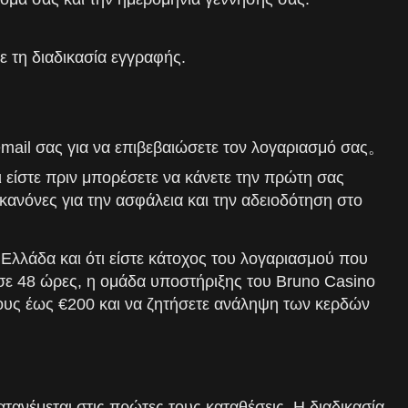
ε τη διαδικασία εγγραφής.
mail σας για να επιβεβαιώσετε τον λογαριασμό σας。
ι είστε πριν μπορέσετε να κάνετε την πρώτη σας
κανόνες για την ασφάλεια και την αδειοδότηση στο
 Ελλάδα και ότι είστε κάτοχος του λογαριασμού που
σε 48 ώρες, η ομάδα υποστήριξης του Bruno Casino
όνους έως €200 και να ζητήσετε ανάληψη των κερδών
ανέμεται στις πρώτες τους καταθέσεις. Η διαδικασία