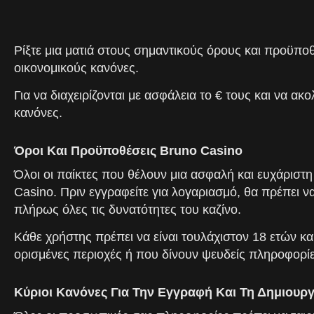
Ρίξτε μια ματιά στους σημαντικούς όρους και προϋποθέ
οικονομικούς κανόνες.
Για να διαχειρίζονται με ασφάλεια το € τους και να α
κανόνες.
Όροι Και Προϋποθέσεις Bruno Casino
Όλοι οι παίκτες που θέλουν μια ασφαλή και ευχάριστη
Casino. Πριν εγγραφείτε για λογαριασμό, θα πρέπει να
πλήρως όλες τις δυνατότητες του καζίνο.
Κάθε χρήστης πρέπει να είναι τουλάχιστον 18 ετών και 
ορισμένες περιοχές ή που δίνουν ψευδείς πληροφορίε
Κύριοι Κανόνες Για Την Εγγραφή Και Τη Δημιουρ