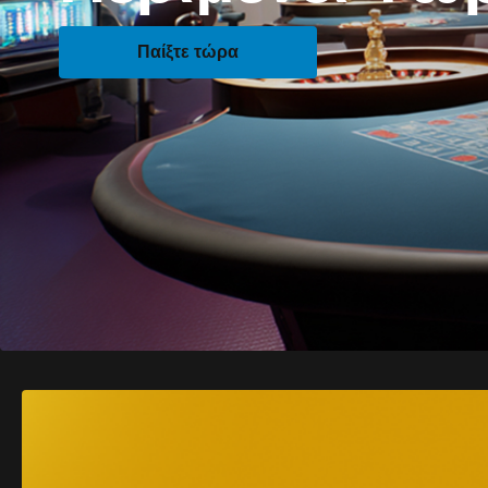
Παίξτε τώρα