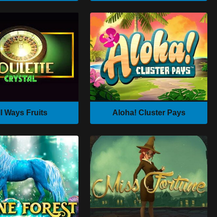
ll Ways Fruits
Aloha! Cluster Pays