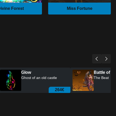
ivine Forest
Miss Fortune
Madame Destiny Megaways
Glow
wesley.bates
Ghost of an o
385€