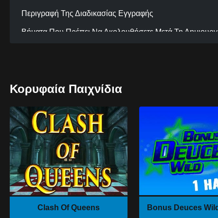
Περιγραφή Της Διαδικασίας Εγγραφής
Βήματα Που Πρέπει Να Ακολουθήσετε Μετά Τη Δημιουργ
Πώς Μπορούν Οι Έλληνες Παίκτες Να Συνδεθούν Στο B
Πώς Να Συνδεθείτε Βήμα-Βήμα Για Τα Έλληνικά Μέλη
Κορυφαία Παιχνίδια
Επισκεφθείτε Το Bruno Casino Για Να Παίξετε Μια Τερά
Ντίλερ
Βουτήξτε Σε Μια Ευρεία Γκάμα Ελίτ Κουλοχέρηδων Και Π
Δωρεάν Περιστροφές, Επιστροφή Μετρητών Και Τουρνου
Πώς Τα Τουρνουά Μας Ανταμείβουν Τους Τακτικούς Παίκ
Να Πώς Μπορείτε Να Αποκτήσετε Και Να Χρησιμοποιήσ
Πώς Να Αξιοποιήσετε Πλήρως Τους Κωδικούς Προσφορ
Clash Of Queens
Bonus Deuces Wil
Εφαρμογή Κινητού Για Το Bruno Casino: Παίξτε Σε Androi