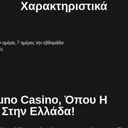
Χαρακτηριστικά
ν ημέρα, 7 ημέρες την εβδομάδα
ές
uno Casino, Όπου Η
 Στην Ελλάδα!