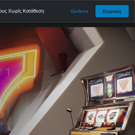
υς Χωρίς Κατάθεση
Σύνδεση
Εγγραφή