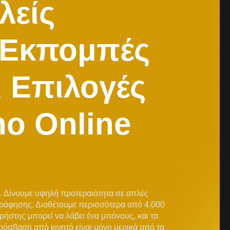
λείς
 Εκπομπές
 Επιλογές
no Online
. Δίνουμε υψηλή προτεραιότητα σε απλές
γράφησης. Διαθέτουμε περισσότερα από 4.000
ρήστης μπορεί να λάβει ένα μπόνους, και τα
ρόσβαση από κινητό είναι μόνο μερικά από τα