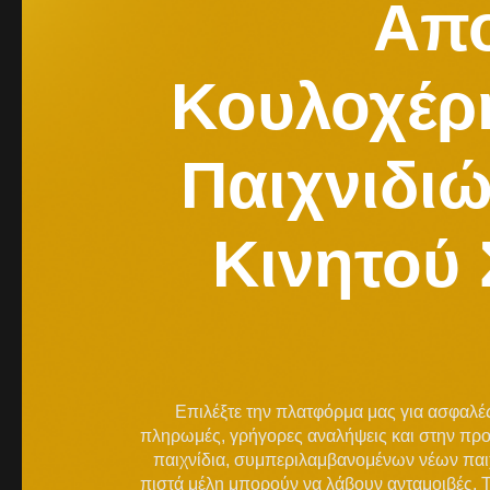
Απο
Κουλοχέρ
Παιχνιδι
Κινητού 
Επιλέξτε την πλατφόρμα μας για ασφαλέ
πληρωμές, γρήγορες αναλήψεις και στην προ
παιχνίδια, συμπεριλαμβανομένων νέων παιχν
πιστά μέλη μπορούν να λάβουν ανταμοιβές. Τ