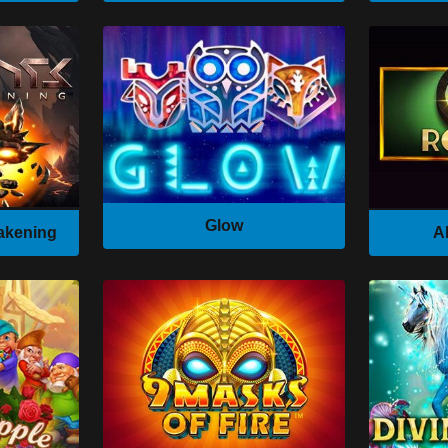
ιδικές Ανταμοιβές
o
ο Παιχνίδι Στο Bruno Casino
Glow
A
akening