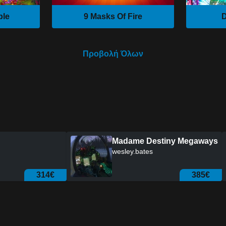
ple
9 Masks Of Fire
D
Προβολή Όλων
s Book
Glow
Joanne
246€
314€