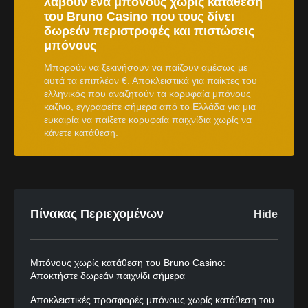
λάβουν ένα μπόνους χωρίς κατάθεση
του Bruno Casino που τους δίνει
δωρεάν περιστροφές και πιστώσεις
μπόνους
Μπορούν να ξεκινήσουν να παίζουν αμέσως με
αυτά τα επιπλέον €. Αποκλειστικά για παίκτες του
ελληνικός που αναζητούν τα κορυφαία μπόνους
καζίνο, εγγραφείτε σήμερα από το Ελλάδα για μια
ευκαιρία να παίξετε κορυφαία παιχνίδια χωρίς να
κάνετε κατάθεση.
Πίνακας Περιεχομένων
Hide
Μπόνους χωρίς κατάθεση του Bruno Casino:
Αποκτήστε δωρεάν παιχνίδι σήμερα
Αποκλειστικές προσφορές μπόνους χωρίς κατάθεση του