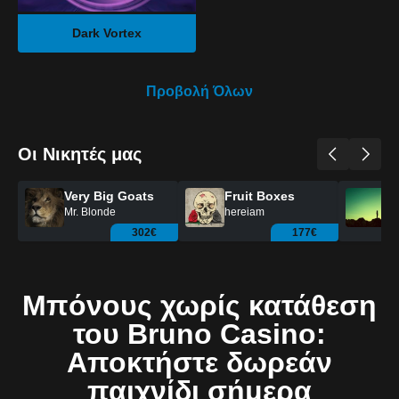
Dark Vortex
Προβολή Όλων
Οι Νικητές μας
Very Big Goats
Fruit Boxes
Dr
Mr. Blonde
hereiam
Me
302€
177€
Μπόνους χωρίς κατάθεση
του Bruno Casino:
Αποκτήστε δωρεάν
παιχνίδι σήμερα