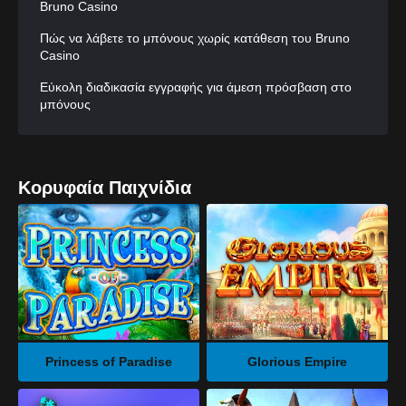
Bruno Casino
Πώς να λάβετε το μπόνους χωρίς κατάθεση του Bruno
Casino
Εύκολη διαδικασία εγγραφής για άμεση πρόσβαση στο
μπόνους
Όροι μπόνους, απαιτήσεις στοιχηματισμού και όρια
Μπόνους χωρίς κατάθεση στο Bruno Casino
Κορυφαία Παιχνίδια
Κύρια χαρακτηριστικά του μπόνους χωρίς κατάθεση του
Bruno Casino
Princess of Paradise
Glorious Empire