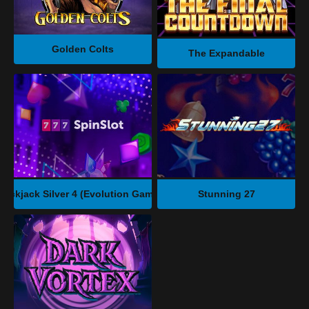
Golden Colts
The Expandable
Samba Carnival
Stunning 27