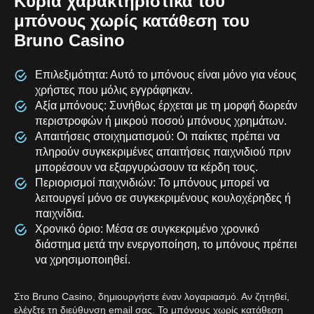
Κύρια χαρακτηριστικά του
μπόνους χωρίς κατάθεση του
Bruno Casino
Επιλεξιμότητα: Αυτό το μπόνους είναι μόνο για νέους
χρήστες που μόλις εγγράφηκαν.
Αξία μπόνους: Συνήθως έρχεται με τη μορφή δωρεάν
περιστροφών ή μικρού ποσού μπόνους χρημάτων.
Απαιτήσεις στοιχηματισμού: Οι παίκτες πρέπει να
πληρούν συγκεκριμένες απαιτήσεις παιχνιδιού πριν
μπορέσουν να εξαργυρώσουν τα κέρδη τους.
Περιορισμοί παιχνιδιών: Το μπόνους μπορεί να
λειτουργεί μόνο σε συγκεκριμένους κουλοχέρηδες ή
παιχνίδια.
Χρονικό όριο: Μέσα σε συγκεκριμένο χρονικό
διάστημα μετά την ενεργοποίηση, το μπόνους πρέπει
να χρησιμοποιηθεί.
Στο Bruno Casino, δημιουργήστε έναν λογαριασμό. Αν ζητηθεί,
ελέγξτε τη διεύθυνση email σας. Το μπόνους χωρίς κατάθεση