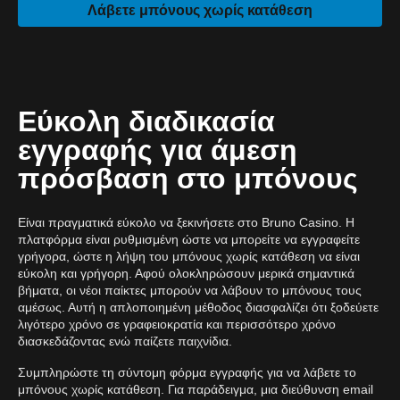
Λάβετε μπόνους χωρίς κατάθεση
Εύκολη διαδικασία
εγγραφής για άμεση
πρόσβαση στο μπόνους
Είναι πραγματικά εύκολο να ξεκινήσετε στο Bruno Casino. Η
πλατφόρμα είναι ρυθμισμένη ώστε να μπορείτε να εγγραφείτε
γρήγορα, ώστε η λήψη του μπόνους χωρίς κατάθεση να είναι
εύκολη και γρήγορη. Αφού ολοκληρώσουν μερικά σημαντικά
βήματα, οι νέοι παίκτες μπορούν να λάβουν το μπόνους τους
αμέσως. Αυτή η απλοποιημένη μέθοδος διασφαλίζει ότι ξοδεύετε
λιγότερο χρόνο σε γραφειοκρατία και περισσότερο χρόνο
διασκεδάζοντας ενώ παίζετε παιχνίδια.
Συμπληρώστε τη σύντομη φόρμα εγγραφής για να λάβετε το
μπόνους χωρίς κατάθεση. Για παράδειγμα, μια διεύθυνση email