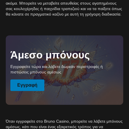
ακόμα. Μπορείτε να μεταβείτε απευθείας στους αγαπημένους
σας κουλοχέρηδες ή παιχνίδια τραπεζιού και να τα παίξετε όπως
θα κάνατε σε πραγματικό καζίνο με αυτή τη γρήγορη διαδικασία.
Άμεσο μπόνους
Εγγραφείτε τώρα και λάβετε δωρεάν περιστροφές ή
πιστώσεις μπόνους αμέσως
Εγγραφή
Όταν εγγραφείτε στο Bruno Casino, μπορείτε να λάβετε μπόνους
αμέσως, κάτι που είναι ένας εξαιρετικός τρόπος για να